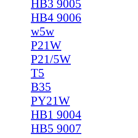
HB3 9005
HB4 9006
w5w
P21W
P21/5W
T5
B35
PY21W
HB1 9004
HB5 9007