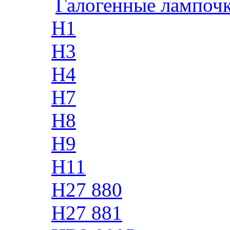
Галогенные лампоч
H1
H3
H4
H7
H8
H9
H11
H27 880
H27 881