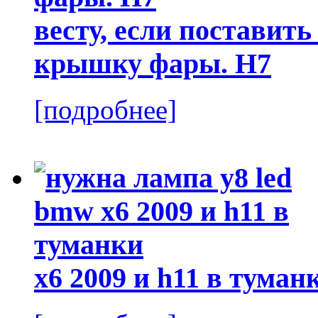
весту, если поставит
крышку фары. H7
[подробнее]
x6 2009 и h11 в туман