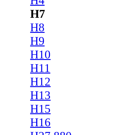
H4
H7
H8
H9
H10
H11
H12
H13
H15
H16