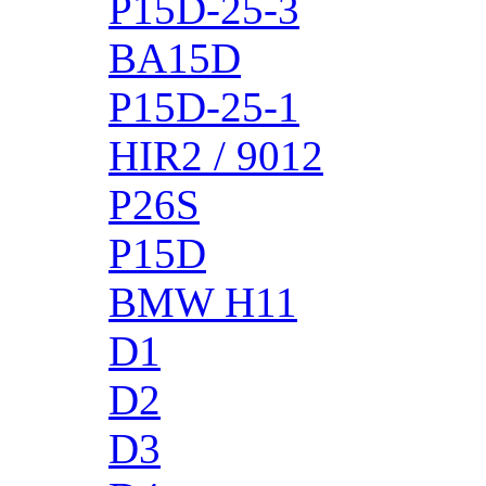
P15D-25-3
BA15D
P15D-25-1
HIR2 / 9012
P26S
P15D
BMW H11
D1
D2
D3