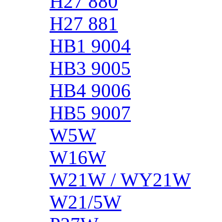
H27 880
H27 881
HB1 9004
HB3 9005
HB4 9006
HB5 9007
W5W
W16W
W21W / WY21W
W21/5W