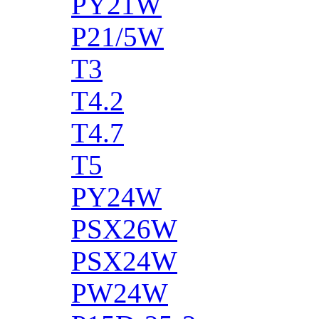
PY21W
P21/5W
T3
T4.2
T4.7
T5
PY24W
PSX26W
PSX24W
PW24W