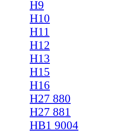
H9
H10
H11
H12
H13
H15
H16
H27 880
H27 881
HB1 9004