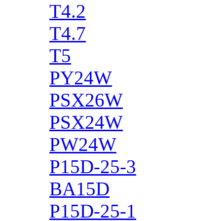
T4.2
T4.7
T5
PY24W
PSX26W
PSX24W
PW24W
P15D-25-3
BA15D
P15D-25-1