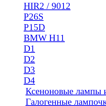
HIR2 / 9012
P26S
P15D
BMW H11
D1
D2
D3
D4
Ксеноновые лампы 
Галогенные лампоч