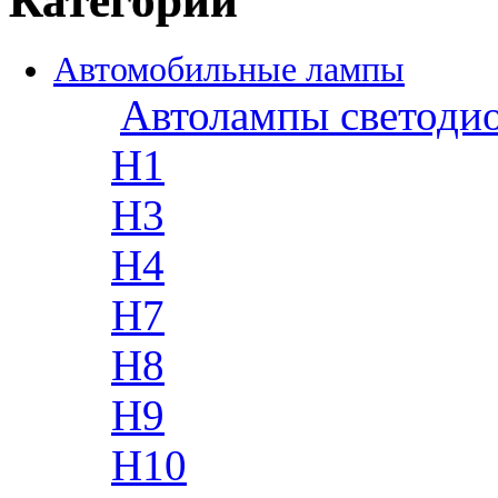
Категории
Автомобильные лампы
Автолампы светоди
H1
H3
H4
H7
H8
H9
H10