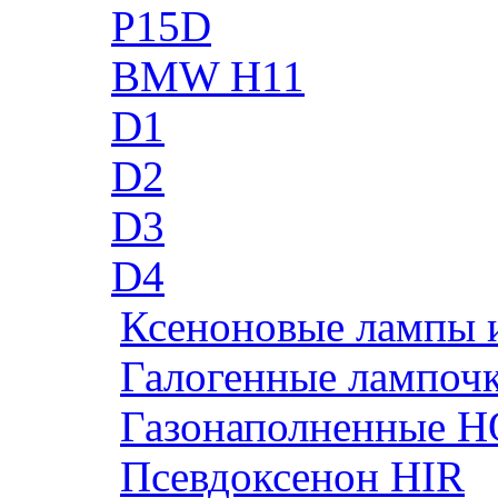
P15D
BMW H11
D1
D2
D3
D4
Ксеноновые лампы 
Галогенные лампоч
Газонаполненные H
Псевдоксенон HIR