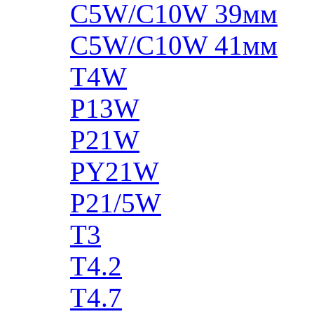
C5W/C10W 39мм
C5W/C10W 41мм
T4W
P13W
P21W
PY21W
P21/5W
T3
T4.2
T4.7