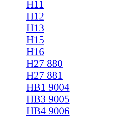
H11
H12
H13
H15
H16
H27 880
H27 881
HB1 9004
HB3 9005
HB4 9006