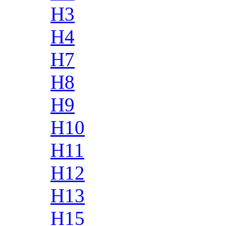
H3
H4
H7
H8
H9
H10
H11
H12
H13
H15