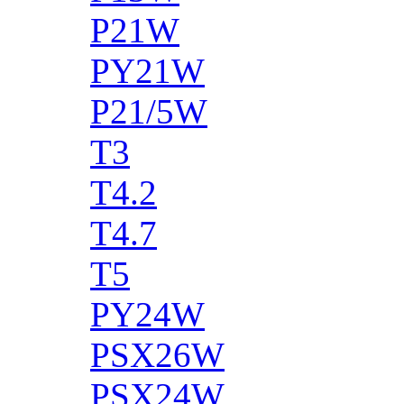
P21W
PY21W
P21/5W
T3
T4.2
T4.7
T5
PY24W
PSX26W
PSX24W