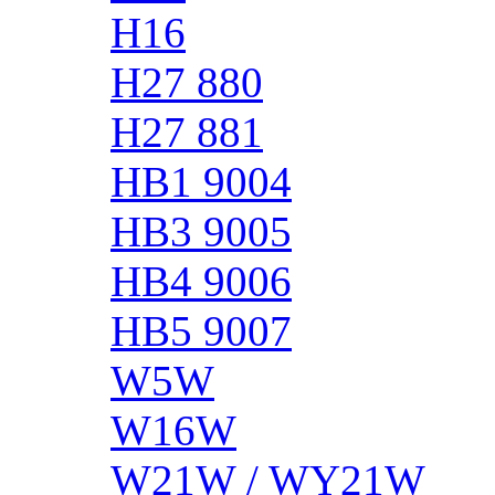
H16
H27 880
H27 881
HB1 9004
HB3 9005
HB4 9006
HB5 9007
W5W
W16W
W21W / WY21W