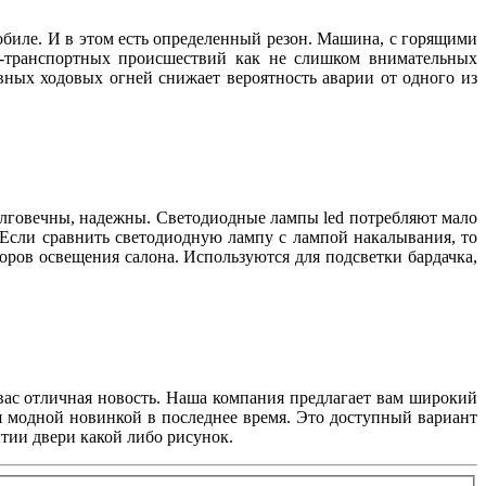
биле. И в этом есть определенный резон. Машина, с горящими
но-транспортных происшествий как не слишком внимательных
вных ходовых огней снижает вероятность аварии от одного из
олговечны, надежны. Светодиодные лампы led потребляют мало
Если сравнить светодиодную лампу с лампой накалывания, то
ров освещения салона. Используются для подсветки бардачка,
я вас отличная новость. Наша компания предлагает вам широкий
ся модной новинкой в последнее время. Это доступный вариант
тии двери какой либо рисунок.