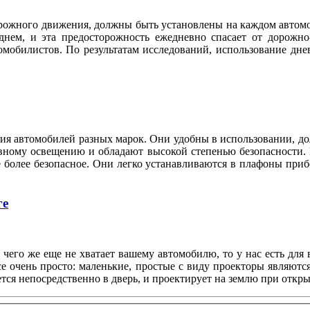
рожного движения, должны быть установлены на каждом автомо
 днем, и эта предосторожность ежедневно спасает от дорож
омобилистов. По результатам исследований, использование дне
ия автомобилей разных марок. Они удобны в использовании, д
вному освещению и обладают высокой степенью безопасности. 
более безопасное. Они легко устанавливаются в плафоны прибо
ге
, чего же еще не хватает вашему автомобилю, то у нас есть дл
се очень просто: маленькие, простые с виду проекторы являют
тся непосредственно в дверь, и проектирует на землю при откры